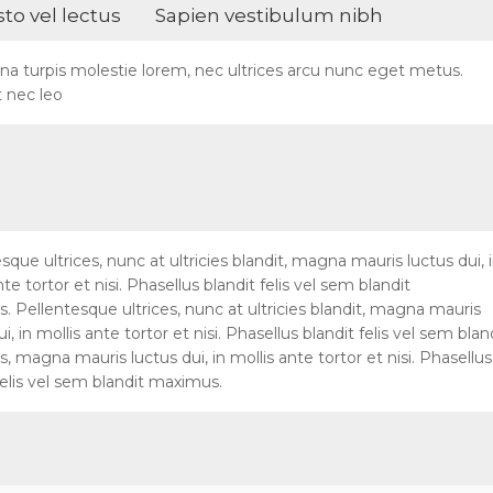
to vel lectus
Sapien vestibulum nibh
rna turpis molestie lorem, nec ultrices arcu nunc eget metus.
t nec leo
sque ultrices, nunc at ultricies blandit, magna mauris luctus dui, 
nte tortor et nisi. Phasellus blandit felis vel sem blandit
 Pellentesque ultrices, nunc at ultricies blandit, magna mauris
ui, in mollis ante tortor et nisi. Phasellus blandit felis vel sem blan
 magna mauris luctus dui, in mollis ante tortor et nisi. Phasellus
felis vel sem blandit maximus.