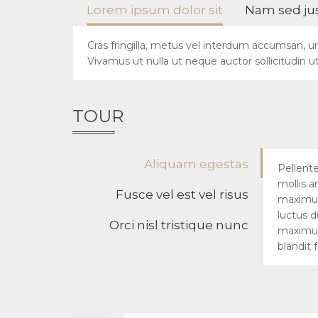
Lorem ipsum dolor sit
Nam sed jus
Cras fringilla, metus vel interdum accumsan, u
Vivamus ut nulla ut neque auctor sollicitudin u
TOUR
Aliquam egestas
Pellente
mollis a
Fusce vel est vel risus
maximus.
luctus d
Orci nisl tristique nunc
maximus,
blandit 